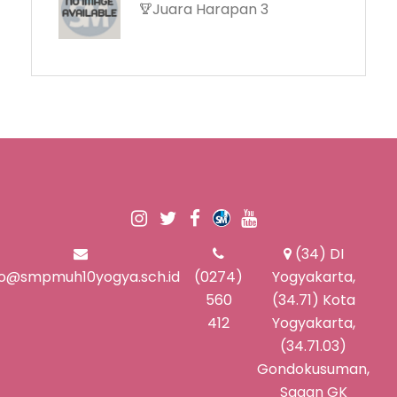
Juara Harapan 3
(34) DI
fo@smpmuh10yogya.sch.id
(0274)
Yogyakarta,
560
(34.71) Kota
412
Yogyakarta,
(34.71.03)
Gondokusuman,
Sagan GK