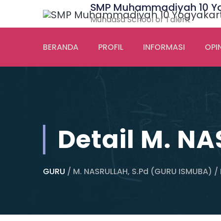
SMP Muhammadiyah 10 Y
Muhdasa School of Talent
BERANDA
PROFIL
INFORMASI
OPIN
Detail M. N
GURU
/ M. NASRULLAH, S.Pd (GURU ISMUBA) / 