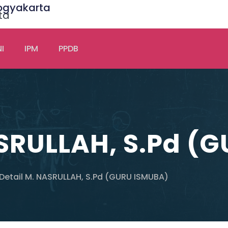
ogyakarta
I
IPM
PPDB
ASRULLAH, S.Pd (
Detail M. NASRULLAH, S.Pd (GURU ISMUBA)