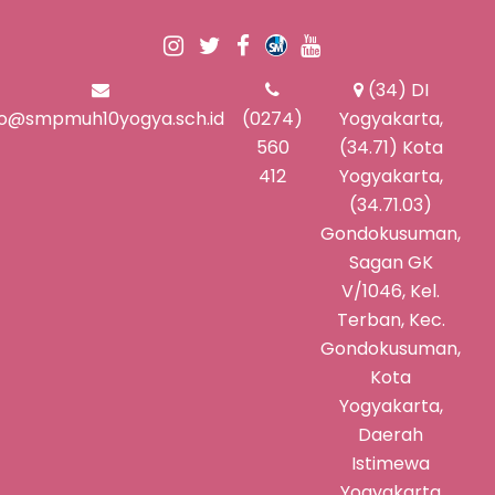
(34) DI
fo@smpmuh10yogya.sch.id
(0274)
Yogyakarta,
560
(34.71) Kota
412
Yogyakarta,
(34.71.03)
Gondokusuman,
Sagan GK
V/1046, Kel.
Terban, Kec.
Gondokusuman,
Kota
Yogyakarta,
Daerah
Istimewa
Yogyakarta